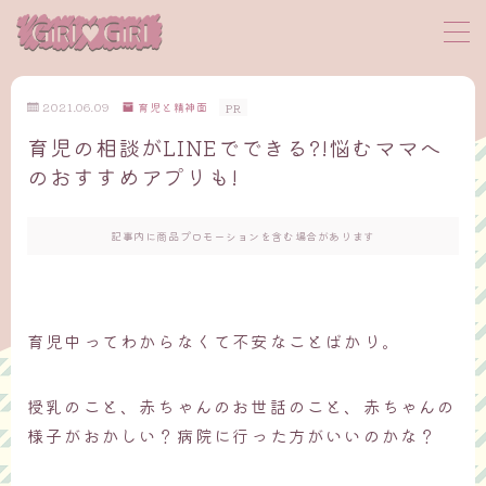
MENU
2021.06.09
育児と精神面
PR
育児の相談がLINEでできる?!悩むママへ
サイトマップ
のおすすめアプリも!
プロフィール
記事内に商品プロモーションを含む場合があります
お問い合わせ
育児中ってわからなくて不安なことばかり。
授乳のこと、赤ちゃんのお世話のこと、赤ちゃんの
様子がおかしい？病院に行った方がいいのかな？