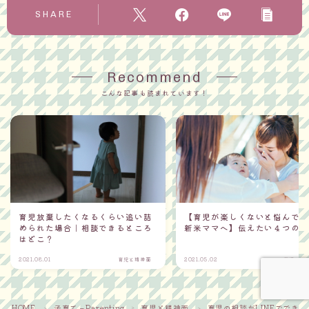
SHARE
Recommend
こんな記事も読まれています！
Follow Me
育児放棄したくなるくらい追い詰
【育児が楽しくないと悩んで
められた場合｜相談できるところ
新米ママへ】伝えたい４つの
はどこ？
2021.08.01
育児と精神面
2021.05.02
育児と精
HOME
子育て－Parenting
育児と精神面
育児の相談がLINEでできる
＞
＞
＞