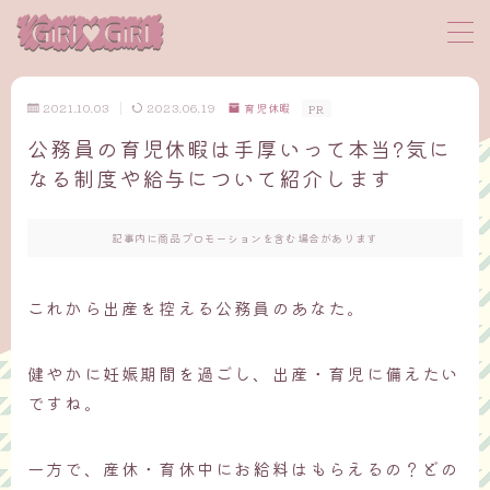
MENU
2021.10.03
2023.06.19
育児休暇
PR
公務員の育児休暇は手厚いって本当?気に
サイトマップ
なる制度や給与について紹介します
プロフィール
記事内に商品プロモーションを含む場合があります
お問い合わせ
これから出産を控える公務員のあなた。
健やかに妊娠期間を過ごし、出産・育児に備えたい
ですね。
一方で、産休・育休中にお給料はもらえるの？どの