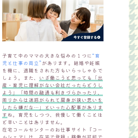
子育て中のママの大きな悩みの１つに
“育
児と仕事の両立”
があります。結婚や妊娠
を機に、退職をされた方もいらっしゃるで
しょう。また、
いざ働こうと思っても「出
産・育児に理解がない会社だったらどうし
よう」「時間の融通も利きづらかったり、
周りからは迷惑がられて肩身が狭い思いを
したら嫌だな…」といった心配事がありま
す
ね。育児をしつつ、我慢して働くことほ
ど辛いことはありません。
在宅コールセンターのお仕事サイト『コー
ルシェア』は、在宅で登録・稼働が可能で