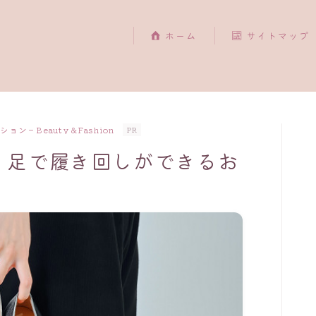
ホーム
サイトマップ
ョン－Beauty＆Fashion
PR
１足で履き回しができるお