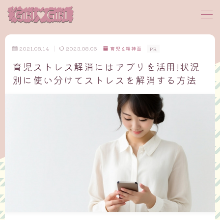
MENU
2021.08.14
2023.08.06
育児と精神面
PR
育児ストレス解消にはアプリを活用!状況
サイトマップ
別に使い分けてストレスを解消する方法
プロフィール
お問い合わせ