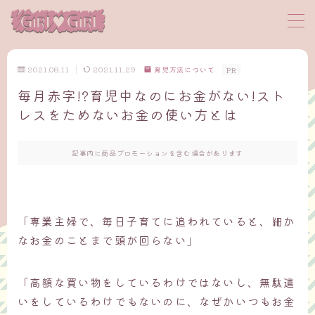
MENU
2021.08.11
2021.11.29
育児方法について
PR
毎月赤字!?育児中なのにお金がない!スト
サイトマップ
レスをためないお金の使い方とは
プロフィール
記事内に商品プロモーションを含む場合があります
お問い合わせ
「専業主婦で、毎日子育てに追われていると、細か
なお金のことまで頭が回らない」
「高額な買い物をしているわけではないし、無駄遣
いをしているわけでもないのに、なぜかいつもお金