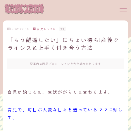
MENU
2021.06.15
育児トラブル
PR
「もう離婚したい」にちょい待ち!産後ク
サイトマップ
ライシスと上手く付き合う方法
プロフィール
記事内に商品プロモーションを含む場合があります
お問い合わせ
育児が始まると、生活ががらりと変わります。
育児で、毎日が大変な日々を送っているママに対し
て、