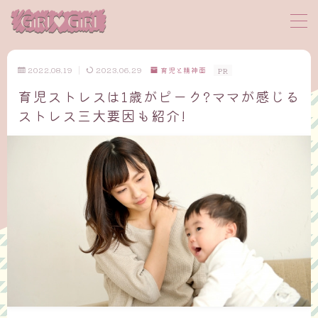
MENU
2022.08.19
2023.06.29
育児と精神面
PR
育児ストレスは1歳がピーク?ママが感じる
サイトマップ
ストレス三大要因も紹介!
プロフィール
お問い合わせ