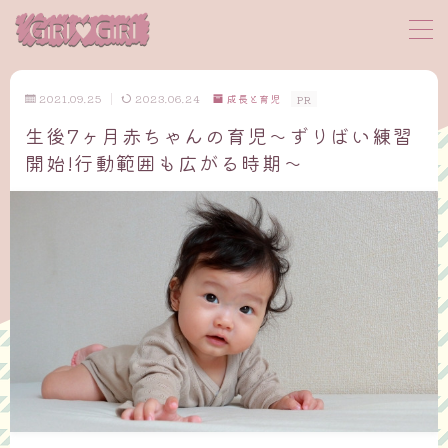
MENU
2021.09.25
2023.06.24
成長と育児
PR
生後7ヶ月赤ちゃんの育児～ずりばい練習
サイトマップ
開始!行動範囲も広がる時期～
プロフィール
お問い合わせ