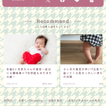
Recommend
こんな記事も読まれています！
生後3ヶ月赤ちゃんの育児〜自分
９ヶ月の育児が辛い!?元気で常
にも興味津々!?お世話もまだまだ
追ってくる危なっかしい赤ち
大変〜
の対策
2021.09.12
成長と育児
2022.08.20
成長と
Follow Me
HOME
子育て－Parenting
成長と育児
生後7ヶ月赤ちゃんの育児～ず
＞
＞
＞