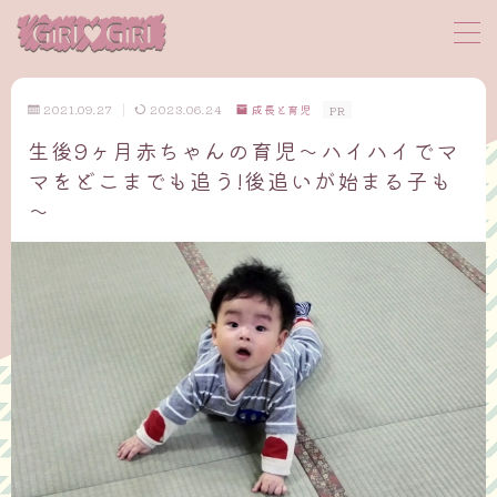
MENU
2021.09.27
2023.06.24
成長と育児
PR
生後9ヶ月赤ちゃんの育児～ハイハイでマ
サイトマップ
マをどこまでも追う!後追いが始まる子も
～
プロフィール
お問い合わせ