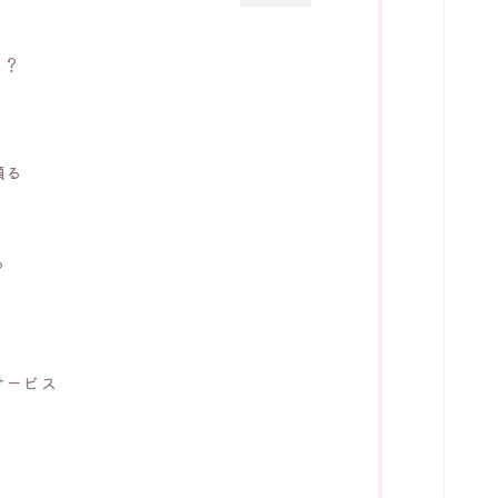
る？
頼る
る
サービス