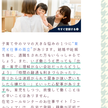
子育て中のママの大きな悩みの１つに
“育
児と仕事の両立”
があります。結婚や妊娠
を機に、退職をされた方もいらっしゃるで
しょう。また、
いざ働こうと思っても「出
産・育児に理解がない会社だったらどうし
よう」「時間の融通も利きづらかったり、
周りからは迷惑がられて肩身が狭い思いを
したら嫌だな…」といった心配事がありま
す
ね。育児をしつつ、我慢して働くことほ
ど辛いことはありません。
在宅コールセンターのお仕事サイト『コー
ルシェア』は、在宅で登録・稼働が可能で