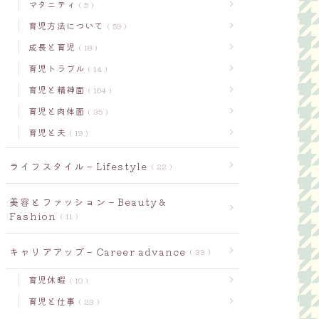
マタニティ
5
育児方法について
59
成長と育児
18
育児トラブル
14
育児と精神面
104
育児と肉体面
35
育児と夫
19
ライフスタイル－Lifestyle
22
美容とファッション－Beauty＆
Fashion
11
キャリアアップ－Career advance
33
育児休暇
10
育児と仕事
23