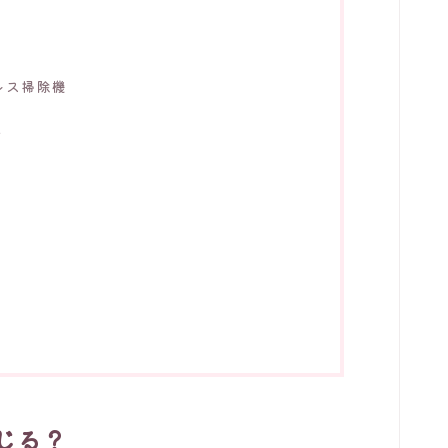
レス掃除機
す
じる？