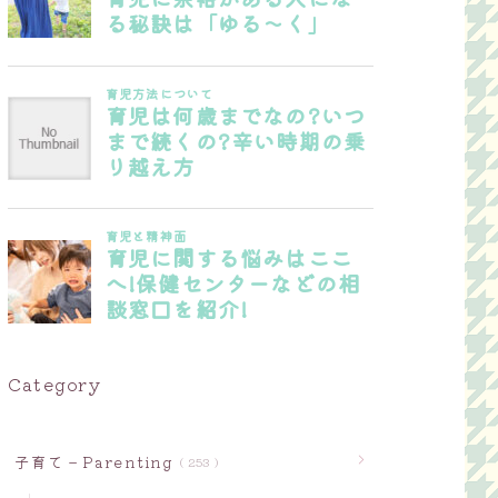
Category
子育て－Parenting
253